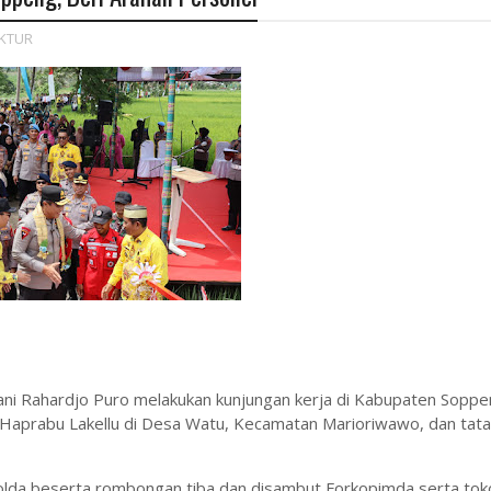
KTUR
hani Rahardjo Puro melakukan kunjungan kerja di Kabupaten Soppe
Haprabu Lakellu di Desa Watu, Kecamatan Marioriwawo, dan tat
olda beserta rombongan tiba dan disambut Forkopimda serta tok