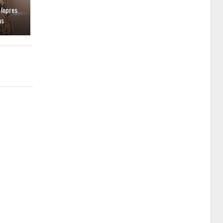
 Inpres
as