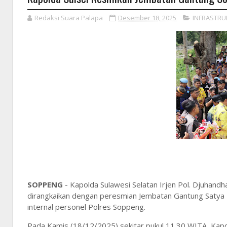
Redaksi Suara Palapa
Desember 18, 2025
INFRASTRU
SOPPENG
- Kapolda Sulawesi Selatan Irjen Pol. Djuhand
dirangkaikan dengan peresmian Jembatan Gantung Satya 
internal personel Polres Soppeng.
Pada Kamis (18/12/2025) sekitar pukul 11.30 WITA, Kap