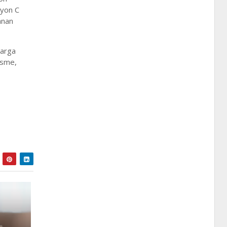
lyon C
anan
warga
isme,