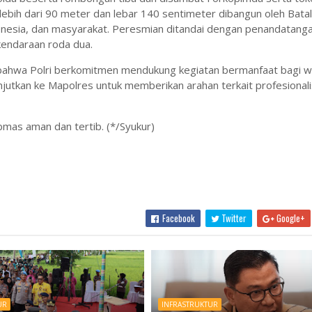
lebih dari 90 meter dan lebar 140 sentimeter dibangun oleh Bata
donesia, dan masyarakat. Peresmian ditandai dengan penandatang
kendaraan roda dua.
ahwa Polri berkomitmen mendukung kegiatan bermanfaat bagi 
jutkan ke Mapolres untuk memberikan arahan terkait profesional
bmas aman dan tertib. (*/Syukur)
Facebook
Twitter
Google+
UR
INFRASTRUKTUR