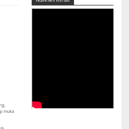
PALAPA INFO YOUTUBE
ng,
ap muka
oh