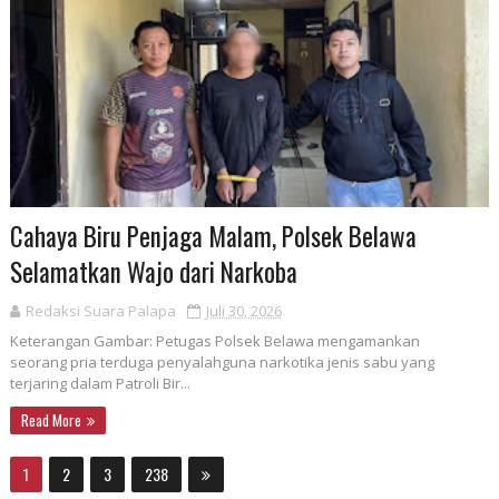
Cahaya Biru Penjaga Malam, Polsek Belawa
Selamatkan Wajo dari Narkoba
Redaksi Suara Palapa
Juli 30, 2026
Keterangan Gambar: Petugas Polsek Belawa mengamankan
seorang pria terduga penyalahguna narkotika jenis sabu yang
terjaring dalam Patroli Bir...
Read More
1
2
3
238