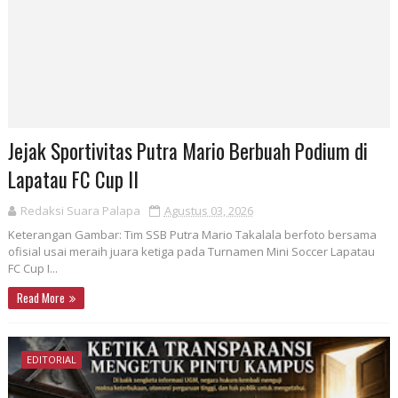
Jejak Sportivitas Putra Mario Berbuah Podium di
Lapatau FC Cup II
Redaksi Suara Palapa
Agustus 03, 2026
Keterangan Gambar: Tim SSB Putra Mario Takalala berfoto bersama
ofisial usai meraih juara ketiga pada Turnamen Mini Soccer Lapatau
FC Cup I...
Read More
EDITORIAL