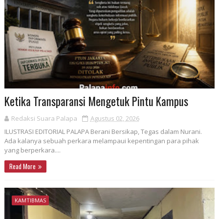
Ketika Transparansi Mengetuk Pintu Kampus
Redaksi Suara Palapa
Agustus 02, 2026
ILUSTRASI EDITORIAL PALAPA Berani Bersikap, Tegas dalam Nurani.
Ada kalanya sebuah perkara melampaui kepentingan para pihak
yang berperkara....
Read More
KAMTIBMAS