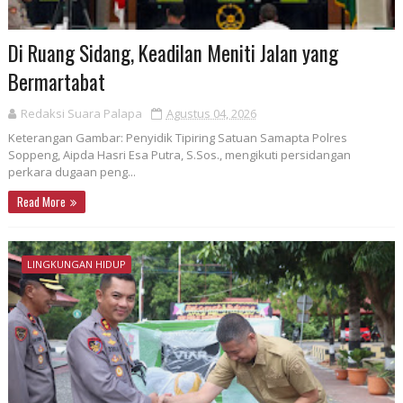
Di Ruang Sidang, Keadilan Meniti Jalan yang
Bermartabat
Redaksi Suara Palapa
Agustus 04, 2026
Keterangan Gambar: Penyidik Tipiring Satuan Samapta Polres
Soppeng, Aipda Hasri Esa Putra, S.Sos., mengikuti persidangan
perkara dugaan peng...
Read More
LINGKUNGAN HIDUP