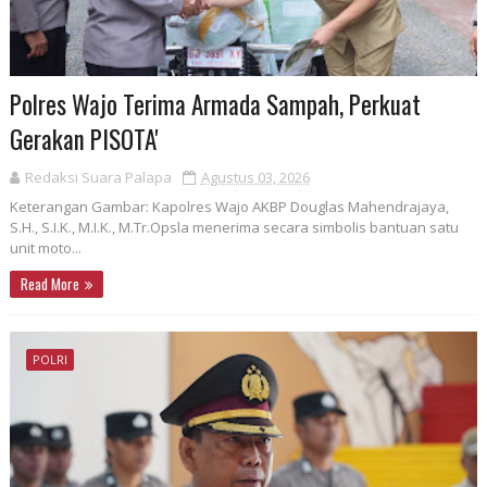
Polres Wajo Terima Armada Sampah, Perkuat
Gerakan PISOTA'
Redaksi Suara Palapa
Agustus 03, 2026
Keterangan Gambar: Kapolres Wajo AKBP Douglas Mahendrajaya,
S.H., S.I.K., M.I.K., M.Tr.Opsla menerima secara simbolis bantuan satu
unit moto...
Read More
POLRI