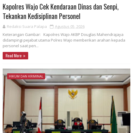
Kapolres Wajo Cek Kendaraan Dinas dan Senpi,
Tekankan Kedisiplinan Personel
Redaksi Suara Palapa
Agustus 05, 2026
Keterangan Gambar: Kapolres Wajo AKBP Douglas Mahendrajaya
didampingi pejabat utama Polres Wajo memberikan arahan kepada
personel saat pen...
Read More
HIKUM DAN KRIMINAL