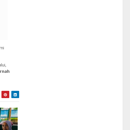
mi
lui,
ernah