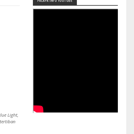
PALAPA INFO YOUTUBE
ue Light,
tertiban