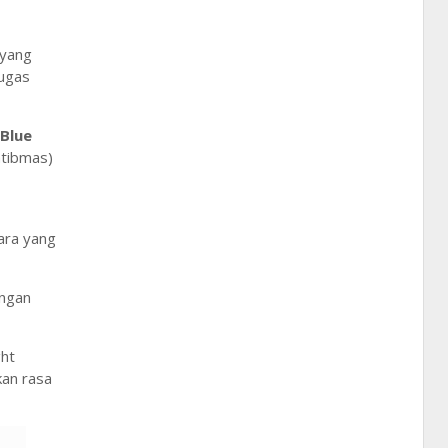
 yang
tugas
 Blue
mtibmas)
ara yang
engan
ght
kan rasa