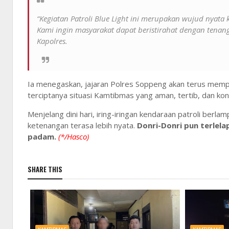
“Kegiatan Patroli Blue Light ini merupakan wujud nyata
Kami ingin masyarakat dapat beristirahat dengan tenan
Kapolres.
Ia menegaskan, jajaran Polres Soppeng akan terus mempe
terciptanya situasi Kamtibmas yang aman, tertib, dan ko
Menjelang dini hari, iring-iringan kendaraan patroli berlam
ketenangan terasa lebih nyata.
Donri-Donri pun terlel
padam.
(*/Hasco)
SHARE THIS