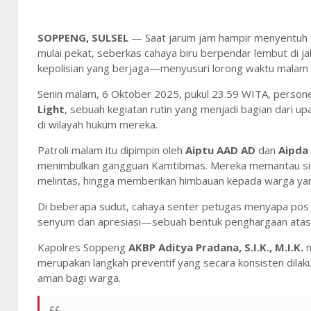
SOPPENG, SULSEL
— Saat jarum jam hampir menyentuh te
mulai pekat, seberkas cahaya biru berpendar lembut di j
kepolisian yang berjaga—menyusuri lorong waktu malam 
Senin malam, 6 Oktober 2025, pukul 23.59 WITA, person
Light
, sebuah kegiatan rutin yang menjadi bagian dari 
di wilayah hukum mereka.
Patroli malam itu dipimpin oleh
Aiptu AAD AD
dan
Aipda
menimbulkan gangguan Kamtibmas. Mereka memantau situa
melintas, hingga memberikan himbauan kepada warga yang
Di beberapa sudut, cahaya senter petugas menyapa pos 
senyum dan apresiasi—sebuah bentuk penghargaan atas d
Kapolres Soppeng
AKBP Aditya Pradana, S.I.K., M.I.K.
m
merupakan langkah preventif yang secara konsisten dilaku
aman bagi warga.