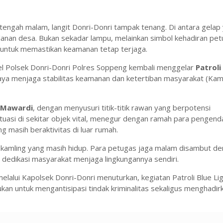
ngah malam, langit Donri-Donri tampak tenang. Di antara gelap
alanan desa. Bukan sekadar lampu, melainkan simbol kehadiran pe
untuk memastikan keamanan tetap terjaga.
el Polsek Donri-Donri Polres Soppeng kembali menggelar
Patroli
upaya menjaga stabilitas keamanan dan ketertiban masyarakat (Ka
 Mawardi
, dengan menyusuri titik-titik rawan yang berpotensi
si di sekitar objek vital, menegur dengan ramah para pengend
 masih beraktivitas di luar rumah.
kamling yang masih hidup. Para petugas jaga malam disambut d
edikasi masyarakat menjaga lingkungannya sendiri.
elalui Kapolsek Donri-Donri menuturkan, kegiatan Patroli Blue Li
kan untuk mengantisipasi tindak kriminalitas sekaligus menghadir