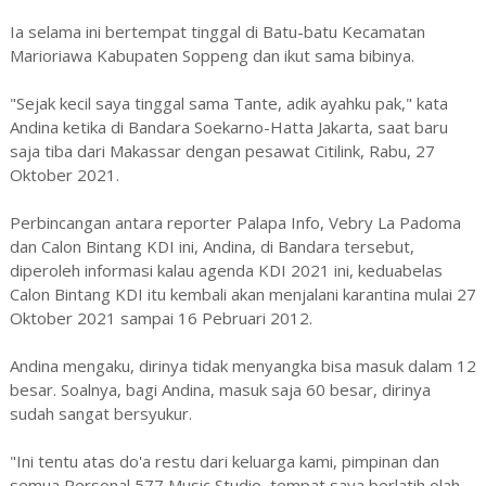
Ia selama ini bertempat tinggal di Batu-batu Kecamatan
Marioriawa Kabupaten Soppeng dan ikut sama bibinya.
"Sejak kecil saya tinggal sama Tante, adik ayahku pak," kata
Andina ketika di Bandara Soekarno-Hatta Jakarta, saat baru
saja tiba dari Makassar dengan pesawat Citilink, Rabu, 27
Oktober 2021.
Perbincangan antara reporter Palapa Info, Vebry La Padoma
dan Calon Bintang KDI ini, Andina, di Bandara tersebut,
diperoleh informasi kalau agenda KDI 2021 ini, keduabelas
Calon Bintang KDI itu kembali akan menjalani karantina mulai 27
Oktober 2021 sampai 16 Pebruari 2012.
Andina mengaku, dirinya tidak menyangka bisa masuk dalam 12
besar. Soalnya, bagi Andina, masuk saja 60 besar, dirinya
sudah sangat bersyukur.
"Ini tentu atas do'a restu dari keluarga kami, pimpinan dan
semua Personal 577 Music Studio, tempat saya berlatih olah