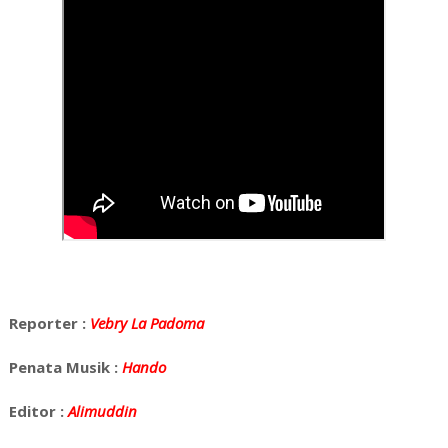
Reporter :
Vebry La Padoma
Penata Musik :
Hando
Editor :
Alimuddin