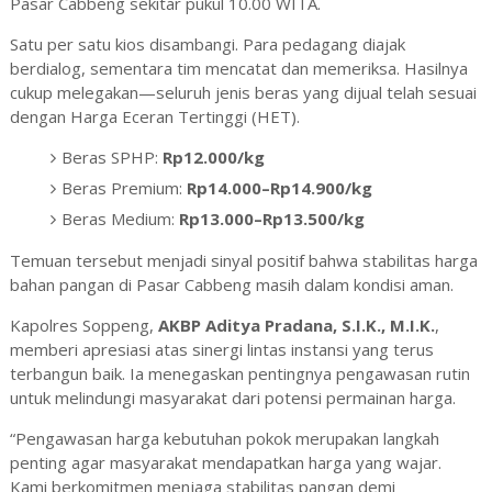
Pasar Cabbeng sekitar pukul 10.00 WITA.
Satu per satu kios disambangi. Para pedagang diajak
berdialog, sementara tim mencatat dan memeriksa. Hasilnya
cukup melegakan—seluruh jenis beras yang dijual telah sesuai
dengan Harga Eceran Tertinggi (HET).
Beras SPHP:
Rp12.000/kg
Beras Premium:
Rp14.000–Rp14.900/kg
Beras Medium:
Rp13.000–Rp13.500/kg
Temuan tersebut menjadi sinyal positif bahwa stabilitas harga
bahan pangan di Pasar Cabbeng masih dalam kondisi aman.
Kapolres Soppeng,
AKBP Aditya Pradana, S.I.K., M.I.K.
,
memberi apresiasi atas sinergi lintas instansi yang terus
terbangun baik. Ia menegaskan pentingnya pengawasan rutin
untuk melindungi masyarakat dari potensi permainan harga.
“Pengawasan harga kebutuhan pokok merupakan langkah
penting agar masyarakat mendapatkan harga yang wajar.
Kami berkomitmen menjaga stabilitas pangan demi