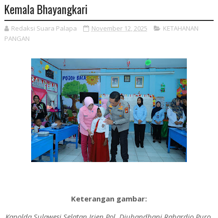
Kemala Bhayangkari
Redaksi Suara Palapa
November 12, 2025
KETAHANAN
PANGAN
Keterangan gambar:
Kapolda Sulawesi Selatan Irjen Pol. Djuhandhani Rahardjo Puro,