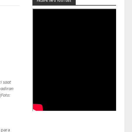
PALAPA INFO YOUTUBE
i saat
hadiran
Foto:
 para