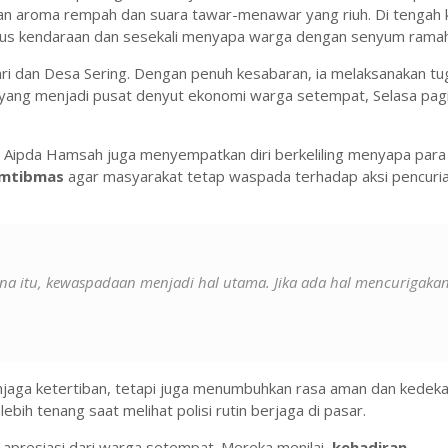
 aroma rempah dan suara tawar-menawar yang riuh. Di tengah 
arus kendaraan dan sesekali menyapa warga dengan senyum ramah
i dan Desa Sering. Dengan penuh kesabaran, ia melaksanakan tu
 yang menjadi pusat denyut ekonomi warga setempat, Selasa pag
 Aipda Hamsah juga menyempatkan diri berkeliling menyapa para
amtibmas
agar masyarakat tetap waspada terhadap aksi pencuri
a itu, kewaspadaan menjadi hal utama. Jika ada hal mencurigakan
njaga ketertiban, tetapi juga menumbuhkan rasa aman dan kedeka
h tenang saat melihat polisi rutin berjaga di pasar.
 apresiasi dari warga setempat. Mereka menilai,
kehadiran