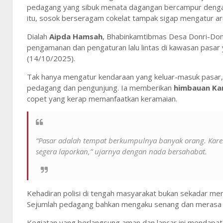
pedagang yang sibuk menata dagangan bercampur dengan
itu, sosok berseragam cokelat tampak sigap mengatur 
Dialah
Aipda Hamsah
, Bhabinkamtibmas Desa Donri-Donr
pengamanan dan pengaturan lalu lintas di kawasan pasar
(14/10/2025).
Tak hanya mengatur kendaraan yang keluar-masuk pasar,
pedagang dan pengunjung. Ia memberikan
himbauan K
copet yang kerap memanfaatkan keramaian.
“Pasar adalah tempat berkumpulnya banyak orang. Karen
segera laporkan,” ujarnya dengan nada bersahabat.
Kehadiran polisi di tengah masyarakat bukan sekadar me
Sejumlah pedagang bahkan mengaku senang dan merasa lebi
Kegiatan yang berlangsung aman dan lancar ini mendapat