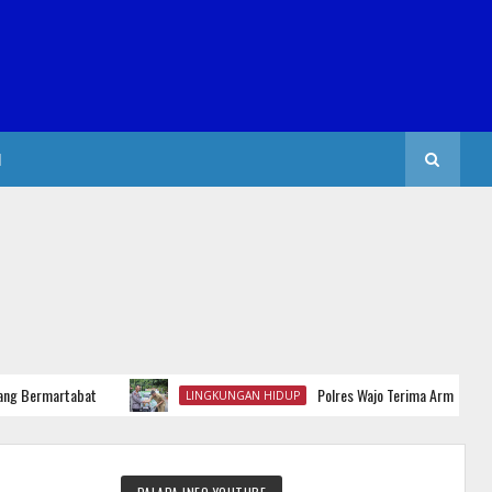
I
Bermartabat
Polres Wajo Terima Armada Sampah,
LINGKUNGAN HIDUP