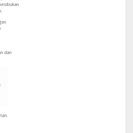
kesibukan
.
gas
i
an dan
,
tan.