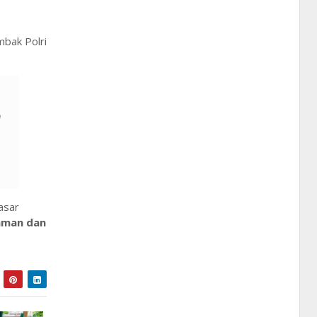
bak Polri
n
asar
aman dan