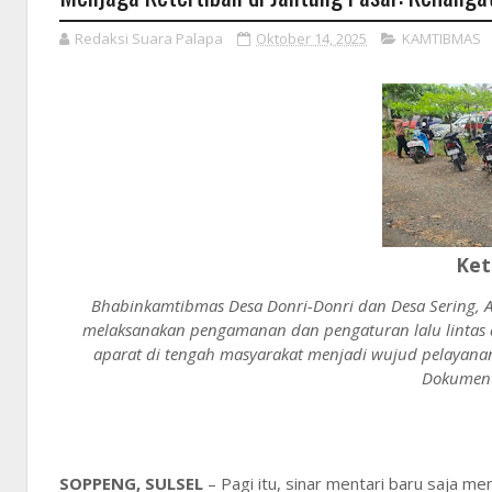
Redaksi Suara Palapa
Oktober 14, 2025
KAMTIBMAS
Ket
Bhabinkamtibmas Desa Donri-Donri dan Desa Sering, A
melaksanakan pengamanan dan pengaturan lalu lintas d
aparat di tengah masyarakat menjadi wujud pelayanan
Dokument
SOPPENG, SULSEL
– Pagi itu, sinar mentari baru saja m