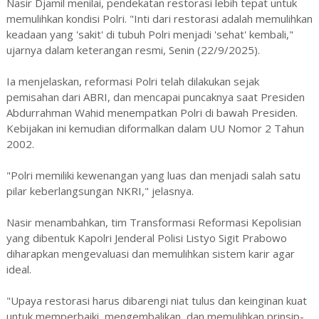
Nasir Djamil menilai, pendekatan restorasi lebih tepat untuk
memulihkan kondisi Polri. "Inti dari restorasi adalah memulihkan
keadaan yang 'sakit' di tubuh Polri menjadi 'sehat' kembali,"
ujarnya dalam keterangan resmi, Senin (22/9/2025).
Ia menjelaskan, reformasi Polri telah dilakukan sejak
pemisahan dari ABRI, dan mencapai puncaknya saat Presiden
Abdurrahman Wahid menempatkan Polri di bawah Presiden.
Kebijakan ini kemudian diformalkan dalam UU Nomor 2 Tahun
2002.
"Polri memiliki kewenangan yang luas dan menjadi salah satu
pilar keberlangsungan NKRI," jelasnya.
Nasir menambahkan, tim Transformasi Reformasi Kepolisian
yang dibentuk Kapolri Jenderal Polisi Listyo Sigit Prabowo
diharapkan mengevaluasi dan memulihkan sistem karir agar
ideal.
"Upaya restorasi harus dibarengi niat tulus dan keinginan kuat
untuk memperbaiki, mengembalikan, dan memulihkan prinsip-