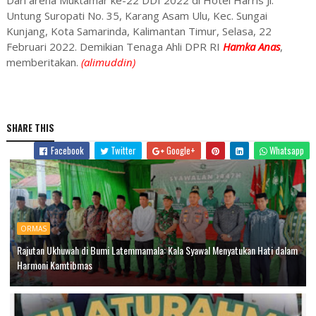
Dari arena Muktamar ke-22 DDI 2022 di Hotel Harris Jl.
Untung Suropati No. 35, Karang Asam Ulu, Kec. Sungai
Kunjang, Kota Samarinda, Kalimantan Timur, Selasa, 22
Februari 2022. Demikian Tenaga Ahli DPR RI
Hamka Anas
,
memberitakan.
(alimuddin)
SHARE THIS
Facebook
Twitter
Google+
Whatsapp
ORMAS
Rajutan Ukhuwah di Bumi Latemmamala: Kala Syawal Menyatukan Hati dalam
Harmoni Kamtibmas