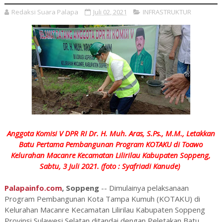
Redaksi Suara Palapa
Juli 02, 2021
INFRASTRUKTUR
Anggota Komisi V DPR RI Dr. H. Muh. Aras, S.Ps., M.M., Letakkan
Batu Pertama Pembangunan Program KOTAKU di Toawo
Kelurahan Macanre Kecamatan Lilirilau Kabupaten Soppeng,
Sabtu, 3 Juli 2021. (foto : Syafriadi Kanude)
Palapainfo.com
, Soppeng
-- Dimulainya pelaksanaan
Program Pembangunan Kota Tampa Kumuh (KOTAKU) di
Kelurahan Macanre Kecamatan Lilirilau Kabupaten Soppeng
Provinsi Sulawesi Selatan ditandai dengan Peletakan Batu