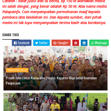
Catatan : Ralat judul dan isi berita, Rp 150 M wartawan media
ini salah dengar, yang benar adalah Rp 50 M. Atas nama media
Palapainfo. Com menyampaikan permohonan maaf kepada
pembaca atas kesalahan ini. Dan kepada sumber, dari pihak
media ini tak lupa menyampaikan terima kasih atas koreksinya.
SHARE THIS
Facebook
Twitter
Google+
Whatsapp
INFRASTRUKTUR
Proyek Jalan Lintas Kabupaten Dimulai, Kapolres Wajo Jamin Keamanan
Pengerjaan