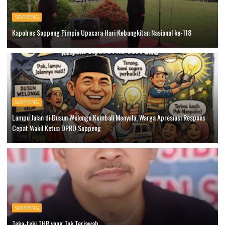
SOPPENG
Kapolres Soppeng Pimpin Upacara Hari Kebangkitan Nasional ke-118
SOPPENG
Lampu Jalan di Dusun Welonge Kembali Menyala, Warga Apresiasi Respons
Cepat Wakil Ketua DPRD Soppeng
SOPPENG
Teka-teki THR yang Tak Terjawab