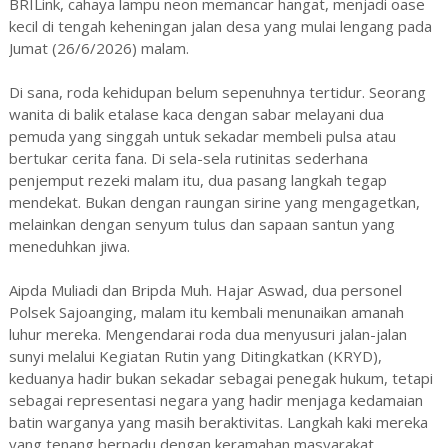
BRILink, cahaya lampu neon memancar hangat, menjadi oase
kecil di tengah keheningan jalan desa yang mulai lengang pada
Jumat (26/6/2026) malam.
Di sana, roda kehidupan belum sepenuhnya tertidur. Seorang
wanita di balik etalase kaca dengan sabar melayani dua
pemuda yang singgah untuk sekadar membeli pulsa atau
bertukar cerita fana. Di sela-sela rutinitas sederhana
penjemput rezeki malam itu, dua pasang langkah tegap
mendekat. Bukan dengan raungan sirine yang mengagetkan,
melainkan dengan senyum tulus dan sapaan santun yang
meneduhkan jiwa.
Aipda Muliadi dan Bripda Muh. Hajar Aswad, dua personel
Polsek Sajoanging, malam itu kembali menunaikan amanah
luhur mereka. Mengendarai roda dua menyusuri jalan-jalan
sunyi melalui Kegiatan Rutin yang Ditingkatkan (KRYD),
keduanya hadir bukan sekadar sebagai penegak hukum, tetapi
sebagai representasi negara yang hadir menjaga kedamaian
batin warganya yang masih beraktivitas. Langkah kaki mereka
yang tenang berpadu dengan keramahan masyarakat,