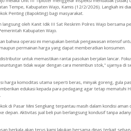
o melalui Unit III Tipidter menggelar inspeksi mendadak (sidak) 
matan Tempe, Kabupaten Wajo, Kamis (12/2/2026). Langkah ini dia
kok Penting (Bapokting) bagi masyarakat.
n langsung oleh Kanit Idik III Sat Reskrim Polres Wajo bersama p
i Pemerintah Kabupaten Wajo.
akan bahwa operasi ini merupakan bentuk pengawasan intensif unt
, maupun permainan harga yang dapat memberatkan konsumen.
stributor untuk memastikan rantai pasokan berjalan lancar. Fok
euntungan tidak wajar dengan cara menimbun stok," ujarnya di s
i harga komoditas utama seperti beras, minyak goreng, gula pasi
memberikan edukasi kepada para pedagang agar tetap mematuhi 
.
okok di Pasar Mini Sengkang terpantau masih dalam kondisi aman 
depan. Aktivitas jual beli pun berlangsung kondusif tanpa adan
san berkala akan terus kami lakukan bersama dinas terkait sebaga