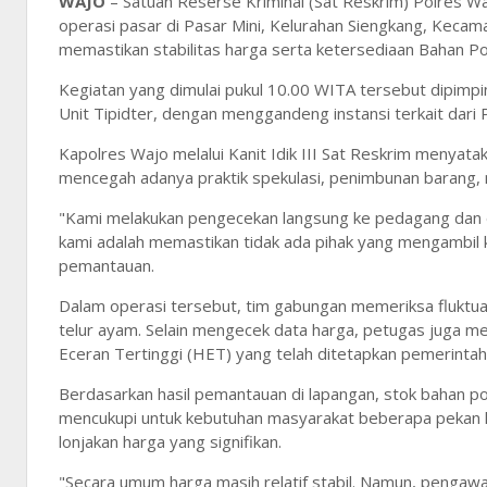
WAJO
– Satuan Reserse Kriminal (Sat Reskrim) Polres Waj
operasi pasar di Pasar Mini, Kelurahan Siengkang, Keca
memastikan stabilitas harga serta ketersediaan Bahan Po
Kegiatan yang dimulai pukul 10.00 WITA tersebut dipimpi
Unit Tipidter, dengan menggandeng instansi terkait dar
Kapolres Wajo melalui Kanit Idik III Sat Reskrim menyat
mencegah adanya praktik spekulasi, penimbunan barang
"Kami melakukan pengecekan langsung ke pedagang dan di
kami adalah memastikan tidak ada pihak yang mengambil k
pemantauan.
Dalam operasi tersebut, tim gabungan memeriksa fluktuas
telur ayam. Selain mengecek data harga, petugas juga 
Eceran Tertinggi (HET) yang telah ditetapkan pemerintah
Berdasarkan hasil pemantauan di lapangan, stok bahan p
mencukupi untuk kebutuhan masyarakat beberapa pekan ke 
lonjakan harga yang signifikan.
"Secara umum harga masih relatif stabil. Namun, pengawa