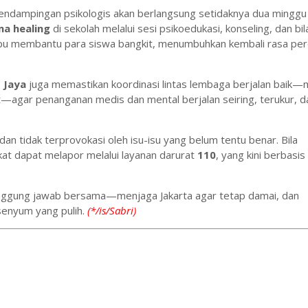
endampingan psikologis akan berlangsung setidaknya dua minggu
a healing
di sekolah melalui sesi psikoedukasi, konseling, dan bil
mpu membantu para siswa bangkit, menumbuhkan kembali rasa perc
 Jaya
juga memastikan koordinasi lintas lembaga berjalan baik—m
it—agar penanganan medis dan mental berjalan seiring, terukur, d
n tidak terprovokasi oleh isu-isu yang belum tentu benar. Bila
at dapat melapor melalui layanan darurat
110
, yang kini berbasis 
anggung jawab bersama—menjaga Jakarta agar tetap damai, dan
senyum yang pulih.
(*/is/Sabri)