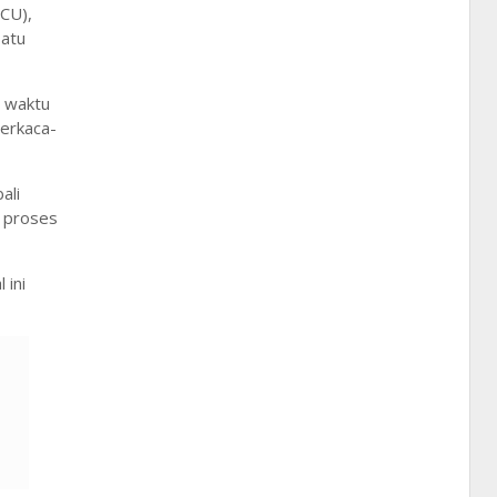
ICU),
satu
n waktu
berkaca-
ali
 proses
 ini