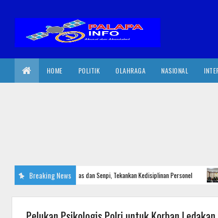
HOME
POLITIK
OLAHRAGA
NASIONAL
INTE
Wajo Cek Kendaraan Dinas dan Senpi, Tekankan Kedisiplinan Personel
Breaking News
H
Pelukan Psikologis Polri untuk Korban Ledaka