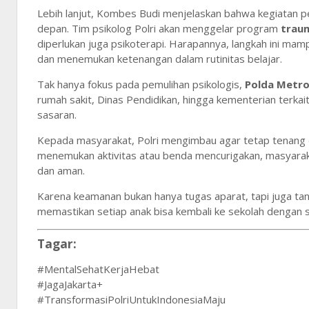
Lebih lanjut, Kombes Budi menjelaskan bahwa kegiatan p
depan. Tim psikolog Polri akan menggelar program
traum
diperlukan juga psikoterapi. Harapannya, langkah ini ma
dan menemukan ketenangan dalam rutinitas belajar.
Tak hanya fokus pada pemulihan psikologis,
Polda Metro
rumah sakit, Dinas Pendidikan, hingga kementerian terka
sasaran.
Kepada masyarakat, Polri mengimbau agar tetap tenang da
menemukan aktivitas atau benda mencurigakan, masyarak
dan aman.
Karena keamanan bukan hanya tugas aparat, tapi juga t
memastikan setiap anak bisa kembali ke sekolah dengan 
Tagar:
#MentalSehatKerjaHebat
#JagaJakarta+
#TransformasiPolriUntukIndonesiaMaju