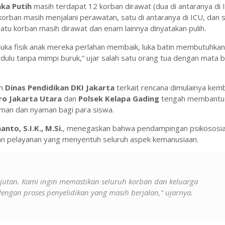
ka Putih
masih terdapat 12 korban dirawat (dua di antaranya di 
 korban masih menjalani perawatan, satu di antaranya di ICU, dan 
satu korban masih dirawat dan enam lainnya dinyatakan pulih.
ka fisik anak mereka perlahan membaik, luka batin membutuhka
k dulu tanpa mimpi buruk,” ujar salah satu orang tua dengan mata 
an
Dinas Pendidikan DKI Jakarta
terkait rencana dimulainya kemb
ro Jakarta Utara
dan
Polsek Kelapa Gading
tengah membantu
aman dan nyaman bagi para siswa.
to, S.I.K., M.Si.
, menegaskan bahwa pendampingan psikososial
n pelayanan yang menyentuh seluruh aspek kemanusiaan.
njutan. Kami ingin memastikan seluruh korban dan keluarga
engan proses penyelidikan yang masih berjalan,” ujarnya.