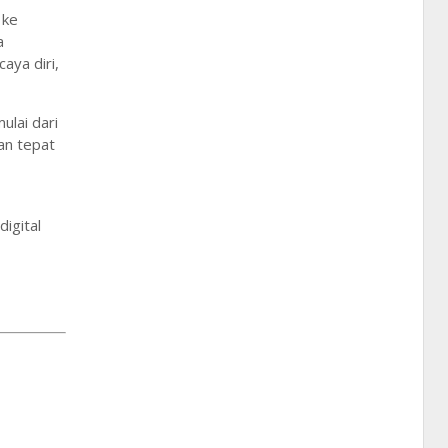
 ke
a
aya diri,
ulai dari
an tepat
digital