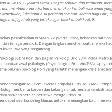
kan di SMAN 72 Jakarta Utara. Dengan senyum dan ketulusan, mer
ak, dan membantu para korban menemukan kembali rasa aman yan
kepedulian, luka batin bisa perlahan sembuh. Karena bagi Polri, 
juga menjaga hati yang terluka agar bisa kembali kuat.
💫
kas pascaledakan di SMAN 72 Jakarta Utara, kehadiran para psi
a, dan tenaga pendidik. Dengan langkah penuh empati, mereka had
lihkan jiwa yang terguncang.
Psikologi SSDM Polri dan Bagian Psikologi Biro SDM Polda Metro J
bantuan awal psikologis (Psychological First Aid/PFA). Upaya ini
sama puluhan psikolog Polri yang terlatih menangani krisis emosion
ma pendampingan: RS Islam Jakarta Cempaka Putih, RS YARSI Cempak
ikolog membantu korban dan keluarga untuk menata kembali ras
 hari-hari setelah peristiwa mengejutkan itu.
 mendapat sesi konseling khusus untuk menenangkan batin mereka 