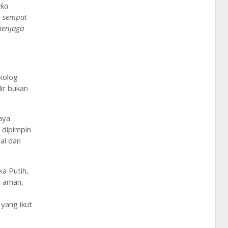
eka
g sempat
menjaga
kolog
ir bukan
aya
 dipimpin
al dan
a Putih,
a aman,
yang ikut