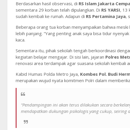
Berdasarkan hasil observasi, di
RS Islam Jakarta Cempa
sementara 29 korban telah dipulangkan. Di
RS YARSI
, 13
sudah kembali ke rumah. Adapun di
RS Pertamina Jaya
, 
Beberapa orang tua korban menyampaikan bahwa meski lu
lebih panjang. “Yang penting anak saya bisa tidur nyenya
kaca.
Sementara itu, pihak sekolah tengah berkoordinasi deng
kegiatan belajar mengajar. Di sisi lain, jajaran
Polres Met
renovasi area terdampak agar suasana sekolah kembali 
Kabid Humas Polda Metro Jaya,
Kombes Pol. Budi Herman
merupakan wujud nyata komitmen Polri dalam memberika
“Pendampingan ini akan terus dilakukan secara berkela
mendapatkan dukungan psikologis yang cukup, seiring d