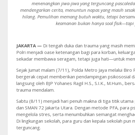
menenangkan jiwa-jiwa yang terguncang pascaleda
mendengarkan cerita, menuntun napas yang masih ses
hilang. Pemulihan memang butuh waktu, tetapi bersama 
keamanan bukan hanya soal fisik—tapi 
JAKARTA —
Di tengah duka dan trauma yang masih membe
Polri menjadi oase ketenangan bagi para korban, keluarg
sekadar membawa seragam, tetapi juga hati—untuk memu
Sejak Jumat malam (7/11), Polda Metro Jaya melalui Biro 
bergerak cepat memberikan pendampingan psikososial dan 
langsung oleh BJP Yohanes Ragil H.S., S.I.K., M.Hum., ber
trauma mendalam.
Sabtu (8/11) menjadi hari penuh makna di tiga titik uta
dan SMAN 72 Jakarta Utara. Dengan metode PFA, para ps
mengelola stres, serta menumbuhkan semangat menghadapi
Di lingkungan sekolah, para guru dan kepala sekolah pun
terguncang.