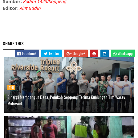
Sumber:
Kodim 1423/Soppeng
Editor:
Alimuddin
SHARE THIS
Facebook
Twitter
Google+
Whatsapp
TNI
Sinergi Membangun Desa, Pemkab Soppeng Terima Kunjungan Tim Wasev
Mabesad