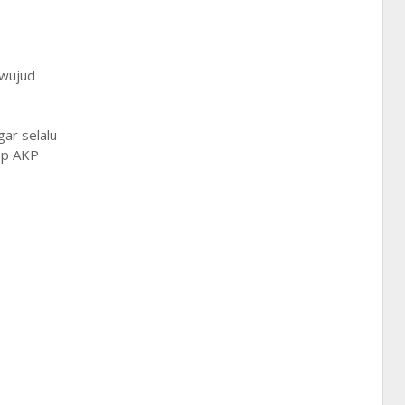
 wujud
gar selalu
kap AKP