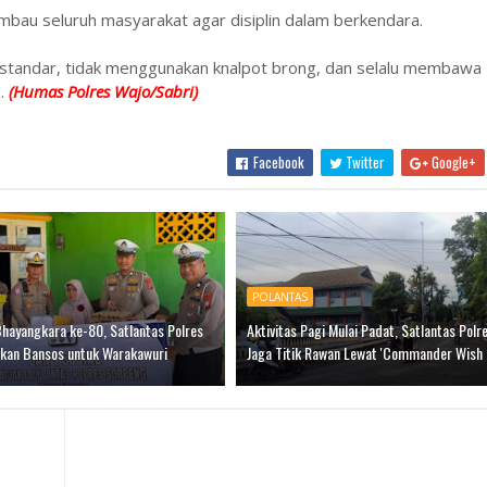
bau seluruh masyarakat agar disiplin dalam berkendara.
standar, tidak menggunakan knalpot brong, dan selalu membawa
a.
(Humas Polres Wajo/Sabri)
Facebook
Twitter
Google+
POLANTAS
ayangkara ke-80, Satlantas Polres
Aktivitas Pagi Mulai Padat, Satlantas Pol
kan Bansos untuk Warakawuri
Jaga Titik Rawan Lewat 'Commander Wish