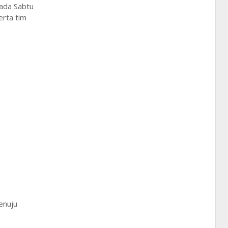
pada Sabtu
erta tim
enuju