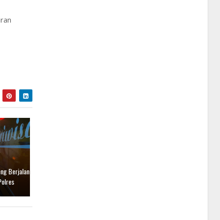
aran
ng Berjalan
Polres