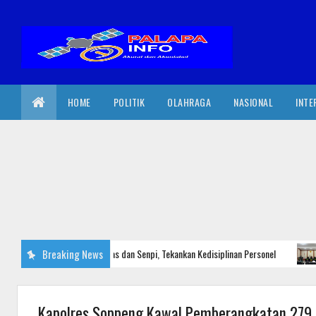
HOME
POLITIK
OLAHRAGA
NASIONAL
INTE
Wajo Cek Kendaraan Dinas dan Senpi, Tekankan Kedisiplinan Personel
Breaking News
H
Kapolres Soppeng Kawal Pemberangkatan 279 