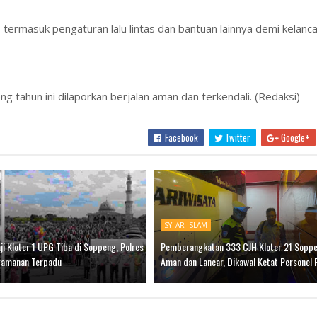
ermasuk pengaturan lalu lintas dan bantuan lainnya demi kelanc
tahun ini dilaporkan berjalan aman dan terkendali. (Redaksi)
Facebook
Twitter
Google+
SYI'AR ISLAM
i Kloter 1 UPG Tiba di Soppeng, Polres
Pemberangkatan 333 CJH Kloter 21 Soppe
gamanan Terpadu
Aman dan Lancar, Dikawal Ketat Personel 