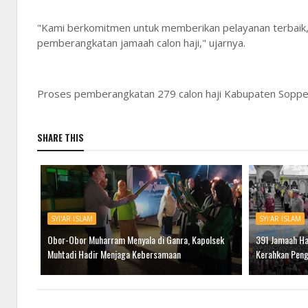
"Kami berkomitmen untuk memberikan pelayanan terbaik, t
pemberangkatan jamaah calon haji," ujarnya.
Proses pemberangkatan 279 calon haji Kabupaten Soppeng 
SHARE THIS
SYI'AR ISLAM
SYI'AR ISLAM
Obor-Obor Muharram Menyala di Ganra, Kapolsek
391 Jamaah Haj
Muhtadi Hadir Menjaga Kebersamaan
Kerahkan Pen