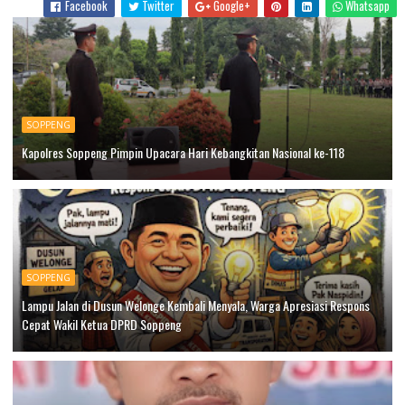
Facebook
Twitter
Google+
Whatsapp
SOPPENG
Kapolres Soppeng Pimpin Upacara Hari Kebangkitan Nasional ke-118
SOPPENG
Lampu Jalan di Dusun Welonge Kembali Menyala, Warga Apresiasi Respons
Cepat Wakil Ketua DPRD Soppeng