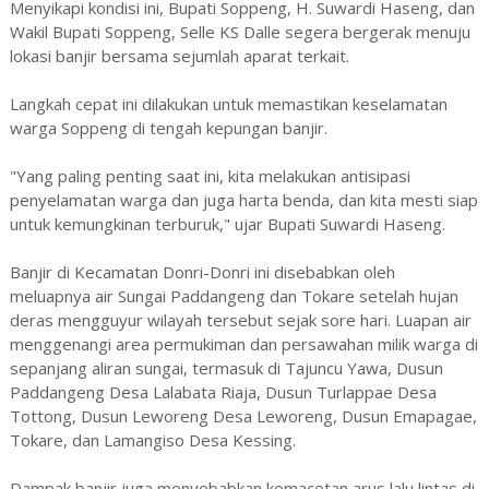
Menyikapi kondisi ini, Bupati Soppeng, H. Suwardi Haseng, dan
Wakil Bupati Soppeng, Selle KS Dalle segera bergerak menuju
lokasi banjir bersama sejumlah aparat terkait.
Langkah cepat ini dilakukan untuk memastikan keselamatan
warga Soppeng di tengah kepungan banjir.
"Yang paling penting saat ini, kita melakukan antisipasi
penyelamatan warga dan juga harta benda, dan kita mesti siap
untuk kemungkinan terburuk," ujar Bupati Suwardi Haseng.
Banjir di Kecamatan Donri-Donri ini disebabkan oleh
meluapnya air Sungai Paddangeng dan Tokare setelah hujan
deras mengguyur wilayah tersebut sejak sore hari. Luapan air
menggenangi area permukiman dan persawahan milik warga di
sepanjang aliran sungai, termasuk di Tajuncu Yawa, Dusun
Paddangeng Desa Lalabata Riaja, Dusun Turlappae Desa
Tottong, Dusun Leworeng Desa Leworeng, Dusun Emapagae,
Tokare, dan Lamangiso Desa Kessing.
Dampak banjir juga menyebabkan kemacetan arus lalu lintas di