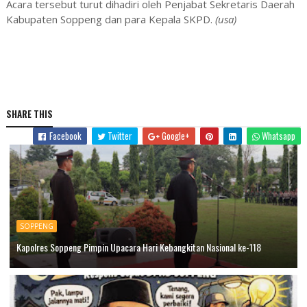
Acara tersebut turut dihadiri oleh Penjabat Sekretaris Daerah
Kabupaten Soppeng dan para Kepala SKPD.
(usa)
SHARE THIS
Facebook
Twitter
Google+
Whatsapp
SOPPENG
Kapolres Soppeng Pimpin Upacara Hari Kebangkitan Nasional ke-118