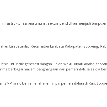
or infrastruktur sarana umum , sektor pendidikan menjadi tumpua
rahan Lalabatarilau Kecamatan Lalabata Kabupaten Soppeng, Rabu
ebih, ini untuk generasi bangsa. Calon Wakil Bupati adalah seora
ima berbagai macam penghargaan dari pemerintah. Jelas dia berk
dan SMP bila diberi amanah memimpin pemerintahan di Kab. Sopp