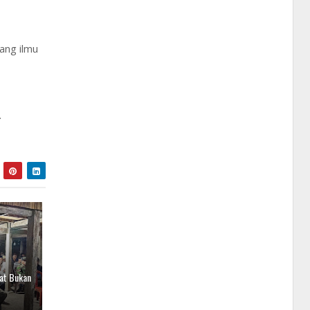
ang ilmu
.
at Bukan