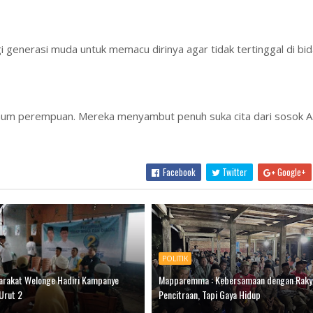
 generasi muda untuk memacu dirinya agar tidak tertinggal di bid
aum perempuan. Mereka menyambut penuh suka cita dari sosok A
Facebook
Twitter
Google+
POLITIK
arakat Welonge Hadiri Kampanye
Mapparemma : Kebersamaan dengan Raky
Urut 2
Pencitraan, Tapi Gaya Hidup