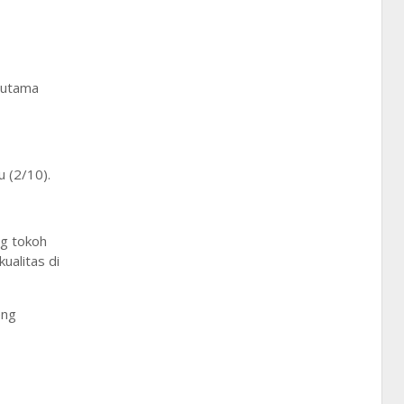
n utama
 (2/10).
ng tokoh
ualitas di
eng