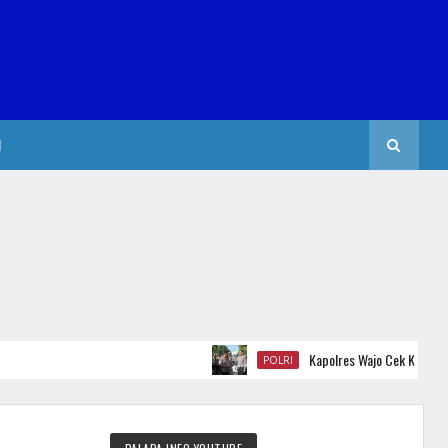
I
Kapolres Wajo Cek Kendaraan Din
POLRI