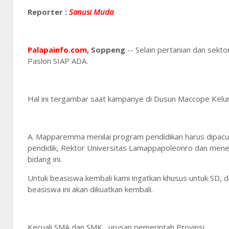
Reporter :
Sanusi Muda
Palapainfo.com
, Soppeng
-- Selain pertanian dan sekt
Paslon SIAP ADA.
Hal ini tergambar saat kampanye di Dusun Maccope Kelu
A. Mapparemma menilai program pendidikan harus dipacu l
pendidik, Rektor Universitas Lamappapoleonro dan mener
bidang ini.
Untuk beasiswa kembali kami ingatkan khusus untuk SD, 
beasiswa ini akan dikuatkan kembali.
Kecuali SMA dan SMK , urusan pemerintah Provinsi.