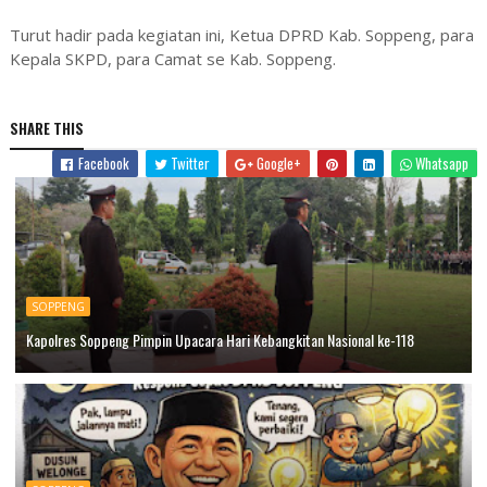
Turut hadir pada kegiatan ini, Ketua DPRD Kab. Soppeng, para
Kepala SKPD, para Camat se Kab. Soppeng.
SHARE THIS
Facebook
Twitter
Google+
Whatsapp
SOPPENG
Kapolres Soppeng Pimpin Upacara Hari Kebangkitan Nasional ke-118