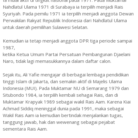
Ia mulai aktif di tingkat nasional pada 1971. Pada Muktamar
Nahdlatul Ulama 1971 di Surabaya ia terpilih menjadi Rais
Syuriyah. Pada pemilu 1971 ia terpilih menjadi anggota Dewan
Perwakilan Rakyat Republik Indonesia dari Nahdlatul Ulama
untuk daerah pemilihan Sulawesi Selatan.
Kemudian ia tetap menjadi anggota DPR tiga periode sampai
1987,
ketika Ketua Umum Partai Persatuan Pembangunan Djaelani
Naro, tidak lagi memasukkannya dalam daftar calon.
Sejak itu, Ali Yafie mengajar di berbagai lembaga pendidikan
tinggi Islam di Jakarta, dan semakin aktif di Majelis Ulama
Indonesia (MUI). Pada Muktamar NU di Semarang 1979 dan
Situbondo 1984, ia terpilih kembali sehagai Rais, dan di
Muktamar Krapyak 1989 sebagai wakil Rais Aam. Karena Kiai
Achmad Siddiq meninggal dunia pada 1991, maka sebagai
Wakil Rais Aam ia kemudian bertindak menjalankan tugas,
tanggung jawab, hak dan wewenang sebagai pejabat
sementara Rais Aam.