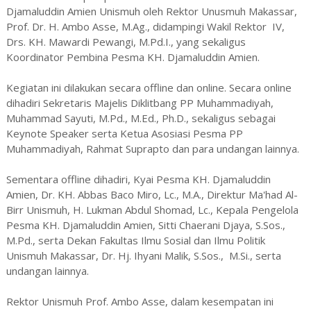
Djamaluddin Amien Unismuh oleh Rektor Unusmuh Makassar,
Prof. Dr. H. Ambo Asse, M.Ag., didampingi Wakil Rektor IV,
Drs. KH. Mawardi Pewangi, M.Pd.I., yang sekaligus
Koordinator Pembina Pesma KH. Djamaluddin Amien.
Kegiatan ini dilakukan secara offline dan online. Secara online
dihadiri Sekretaris Majelis Diklitbang PP Muhammadiyah,
Muhammad Sayuti, M.Pd., M.Ed., Ph.D., sekaligus sebagai
Keynote Speaker serta Ketua Asosiasi Pesma PP
Muhammadiyah, Rahmat Suprapto dan para undangan lainnya.
Sementara offline dihadiri, Kyai Pesma KH. Djamaluddin
Amien, Dr. KH. Abbas Baco Miro, Lc., M.A., Direktur Ma'had Al-
Birr Unismuh, H. Lukman Abdul Shomad, Lc., Kepala Pengelola
Pesma KH. Djamaluddin Amien, Sitti Chaerani Djaya, S.Sos.,
M.Pd., serta Dekan Fakultas Ilmu Sosial dan Ilmu Politik
Unismuh Makassar, Dr. Hj. Ihyani Malik, S.Sos., M.Si., serta
undangan lainnya.
Rektor Unismuh Prof. Ambo Asse, dalam kesempatan ini