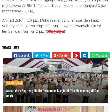
terbaik 1, Muh. Nizar menghapal Al-Quran sebanyak 16 juz dari
mahasiswa Al-Birr Unismuh, disusul Muakmal sebanyak10 juz
mahasiswa PUTM,
Ahmad Zulkifli, 20 juz, Muhqaza, 9 juz .5 lembar dan Fauzi,
sebanyak 9 juz. Perempuan, Nurul Izzah sebanyak 2 juz 6
lembar dan Nur Ika 2 juz.
(ulla/yahya)
SHARE THIS
Facebook
Twitter
Google+
Whatsapp
SYIAR ISLAM
Wakapolres Soppeng Hadiri Peresmian Masjid Al A’lla Maccodong di Donri-
Donri